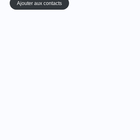
Ajouter aux contacts
ADRESSE
24 Place Saint Marc
76000 Rouen